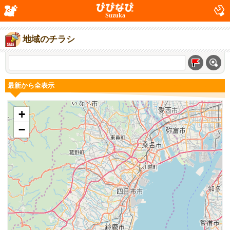
Suzuka
地域のチラシ
最新から全表示
+
−