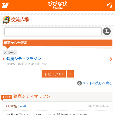
Suzuka
交流広場
最新から全表示
スポーツ
鈴鹿シティマラソン
1.
1kview
1res
2022/08/04 07:42
トピック1/1
1
リストの先頭へ戻る
鈴鹿シティマラソン
トピック
#1
章姫
mail
2022/08/04 07:42