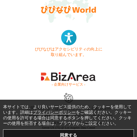
びびなびはアクセシビリティの向上に
取り組んでいます。
- 企業向けサービス -
本サイトでは、より良いサービス提供のため、クッキーを使用して
お問い合わせ
はじめてガイド
よくある質問
います。詳細は
プライバシーポリシー
をご確認ください。クッキー
利用規約
商標・著作権
プライバシーポリシー
の使用を許可する場合は同意するボタンを押してください。クッキ
ーの使用を拒否する場合は、ブラウザからご設定ください。
Copyright © 1999-2026 Vivid Navigation, Inc. All Rights Reserved.
Server US (75) @ Los Angeles Data Center