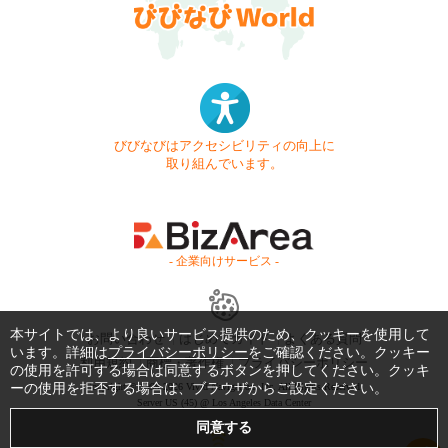
びびなびはアクセシビリティの向上に
取り組んでいます。
- 企業向けサービス -
本サイトでは、より良いサービス提供のため、クッキーを使用して
お問い合わせ
はじめてガイド
よくある質問
います。詳細は
プライバシーポリシー
をご確認ください。クッキー
利用規約
商標・著作権
プライバシーポリシー
の使用を許可する場合は同意するボタンを押してください。クッキ
ーの使用を拒否する場合は、ブラウザからご設定ください。
Copyright © 1999-2026 Vivid Navigation, Inc. All Rights Reserved.
Server US (45) @ Los Angeles Data Center