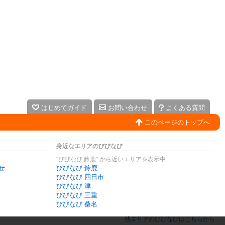
はじめてガイド
お問い合わせ
よくある質問
このページのトップへ
身近なエリアのびびなび
"びびなび 鈴鹿" から近いエリアを表示中
せ
びびなび 鈴鹿
びびなび 四日市
びびなび 津
びびなび 三重
びびなび 桑名
他エリアのびびなびはこちらから