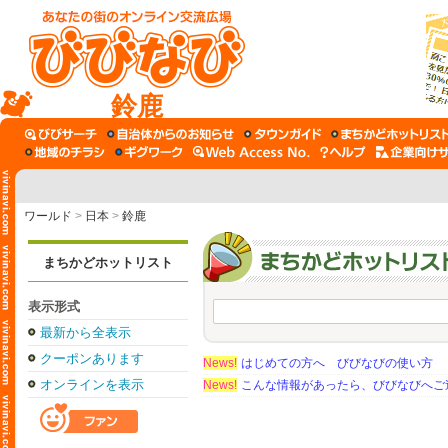
鈴鹿
ワールド
>
日本
>
鈴鹿
まちかどホットリスト
表示形式
最新から全表示
クーポンあります
News!
はじめての方へ びびなびの使い方
オンラインを表示
News!
こんな情報があったら、びびなびへご