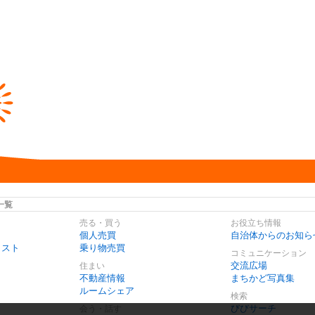
一覧
売る・買う
お役立ち情報
個人売買
自治体からのお知ら
リスト
乗り物売買
コミュニケーション
交流広場
住まい
不動産情報
まちかど写真集
ルームシェア
検索
びびサーチ
会う・話す