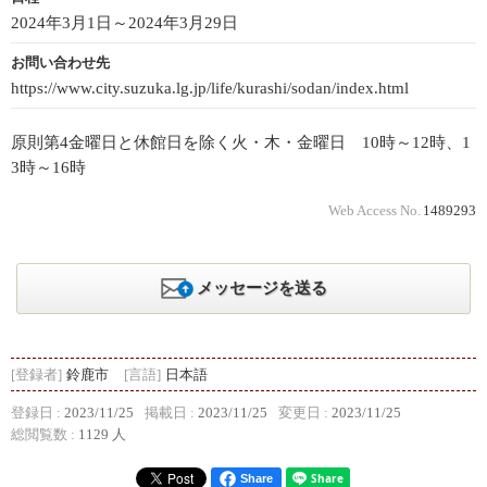
2024年3月1日～2024年3月29日
お問い合わせ先
https://www.city.suzuka.lg.jp/life/kurashi/sodan/index.html
原則第4金曜日と休館日を除く火・木・金曜日 10時～12時、1
3時～16時
Web Access No.
1489293
メッセージを送る
[登録者]
鈴鹿市
[言語]
日本語
登録日 :
2023/11/25
掲載日 :
2023/11/25
変更日 :
2023/11/25
総閲覧数 :
1129 人
Share