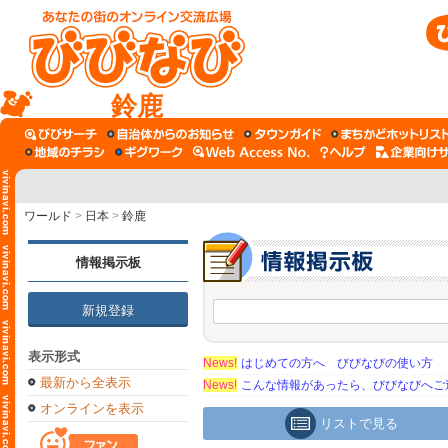
鈴鹿
ワールド
>
日本
>
鈴鹿
情報掲示板
新規登録
表示形式
News!
はじめての方へ びびなびの使い方
最新から全表示
News!
こんな情報があったら、びびなびへご
オンラインを表示
リストで見る