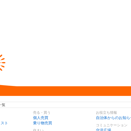
一覧
売る・買う
お役立ち情報
個人売買
自治体からのお知ら
リスト
乗り物売買
コミュニケーション
交流広場
住まい