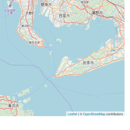
Leaflet
| ©
OpenStreetMap
contributors