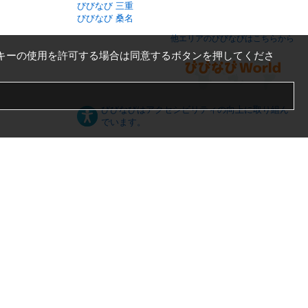
びびなび 三重
びびなび 桑名
他エリアのびびなびはこちらから
キーの使用を許可する場合は同意するボタンを押してくださ
びびなびはアクセシビリティの向上に取り組ん
でいます。
日本語
English
español
ภาษาไทย
한국어
中文
PC版
スマートフォン版