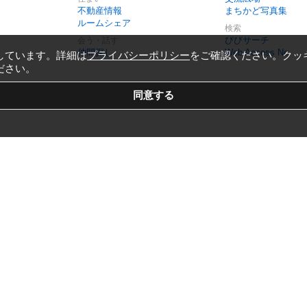
不動産情報
まちかど写真集
ルームシェア
検索
びびサーチ
会う・話す
仲間探し
Web Access No.
しています。詳細は
プライバシーポリシー
をご確認ください。クッ
ださい。
Copyright © 1999-2026
Vivid Navigation, Inc.
All Rights Reserved.