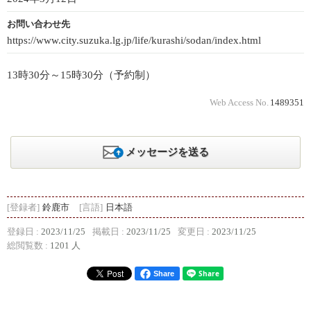
お問い合わせ先
https://www.city.suzuka.lg.jp/life/kurashi/sodan/index.html
13時30分～15時30分（予約制）
Web Access No.
1489351
メッセージを送る
[登録者]
鈴鹿市
[言語]
日本語
登録日 :
2023/11/25
掲載日 :
2023/11/25
変更日 :
2023/11/25
総閲覧数 :
1201 人
Share