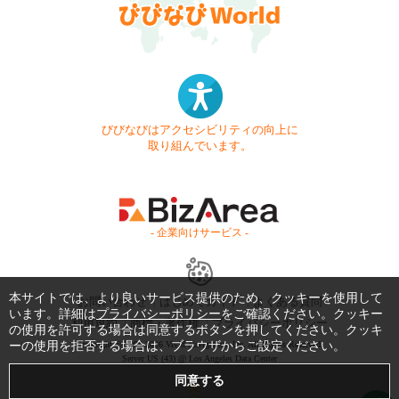
びびなびはアクセシビリティの向上に
取り組んでいます。
- 企業向けサービス -
本サイトでは、より良いサービス提供のため、クッキーを使用して
お問い合わせ
はじめてガイド
よくある質問
います。詳細は
プライバシーポリシー
をご確認ください。クッキー
利用規約
商標・著作権
プライバシーポリシー
の使用を許可する場合は同意するボタンを押してください。クッキ
ーの使用を拒否する場合は、ブラウザからご設定ください。
Copyright © 1999-2026 Vivid Navigation, Inc. All Rights Reserved.
Server US (43) @ Los Angeles Data Center