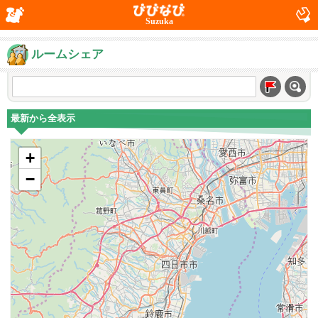
Suzuka
ルームシェア
最新から全表示
+
−