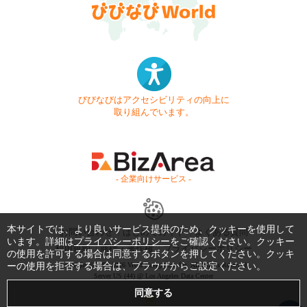
びびなびはアクセシビリティの向上に
取り組んでいます。
- 企業向けサービス -
本サイトでは、より良いサービス提供のため、クッキーを使用して
お問い合わせ
はじめてガイド
よくある質問
います。詳細は
プライバシーポリシー
をご確認ください。クッキー
利用規約
商標・著作権
プライバシーポリシー
の使用を許可する場合は同意するボタンを押してください。クッキ
ーの使用を拒否する場合は、ブラウザからご設定ください。
Copyright © 1999-2026 Vivid Navigation, Inc. All Rights Reserved.
Server US (44) @ Los Angeles Data Center