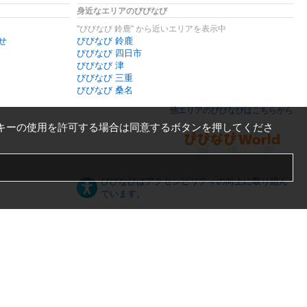
身近なエリアのびびなび
"びびなび 鈴鹿" から近いエリアを表示中
せ
びびなび 鈴鹿
びびなび 四日市
びびなび 津
びびなび 三重
びびなび 桑名
他エリアのびびなびはこちらから
キーの使用を許可する場合は同意するボタンを押してくださ
びびなびはアクセシビリティの向上に取り組ん
でいます。
日本語
English
español
ภาษาไทย
한국어
中文
PC版
スマートフォン版