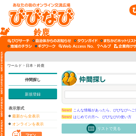
鈴鹿
ワールド
>
日本
>
鈴鹿
仲間探し
新規登録
表示形式
News!
こんな情報があったら、びびなびへご
最新から全表示
News!
はじめての方へ びびなびの使い方
オンラインを表示
リストで見る