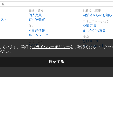
一覧
売る・買う
お役立ち情報
個人売買
自治体からのお知ら
リスト
乗り物売買
コミュニケーション
交流広場
住まい
不動産情報
まちかど写真集
ルームシェア
検索
びびサーチ
会う・話す
仲間探し
Web Access No.
しています。詳細は
プライバシーポリシー
をご確認ください。クッ
ださい。