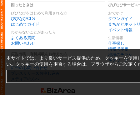
困ったときは
びびなびサービス
びびなびをはじめて利用される方
おでかけ
びびなびCLS
タウンガイド
はじめてガイド
まちかどホット
イベント情報
わからないことがあったら
よくある質問
生活情報
お問い合わせ
仕事探し
情報掲示板
広告出稿・有料掲載をお考えの方
地域のチラシ
本サイトでは、より良いサービス提供のため、クッキーを使用
ギグワーク
お気軽にご相談・お問い合わせ下さい
い。クッキーの使用を拒否する場合は、ブラウザからご設定く
広告のお問い合わせ
プレスリリースお申し込み
メディアの方へ