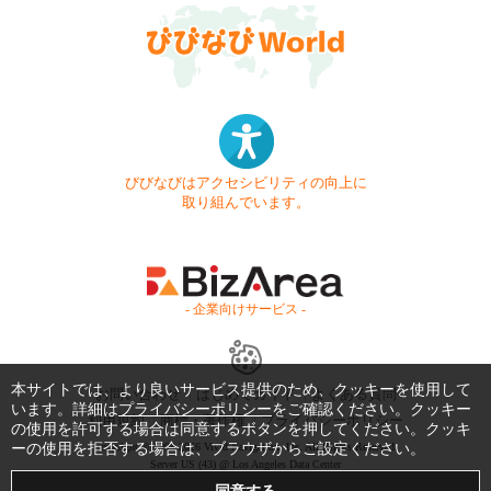
びびなびはアクセシビリティの向上に
取り組んでいます。
- 企業向けサービス -
本サイトでは、より良いサービス提供のため、クッキーを使用して
お問い合わせ
はじめてガイド
よくある質問
います。詳細は
プライバシーポリシー
をご確認ください。クッキー
利用規約
商標・著作権
プライバシーポリシー
の使用を許可する場合は同意するボタンを押してください。クッキ
ーの使用を拒否する場合は、ブラウザからご設定ください。
Copyright © 1999-2026 Vivid Navigation, Inc. All Rights Reserved.
Server US (43) @ Los Angeles Data Center