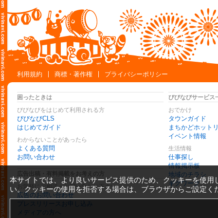
利用規約
商標・著作権
プライバシーポリシー
困ったときは
びびなびサービス
びびなびをはじめて利用される方
おでかけ
びびなびCLS
タウンガイド
はじめてガイド
まちかどホット
イベント情報
わからないことがあったら
よくある質問
生活情報
お問い合わせ
仕事探し
情報掲示板
広告出稿・有料掲載をお考えの方
地域のチラシ
本サイトでは、より良いサービス提供のため、クッキーを使用
ギグワーク
お気軽にご相談・お問い合わせ下さい
い。クッキーの使用を拒否する場合は、ブラウザからご設定く
広告のお問い合わせ
プレスリリースお申し込み
メディアの方へ