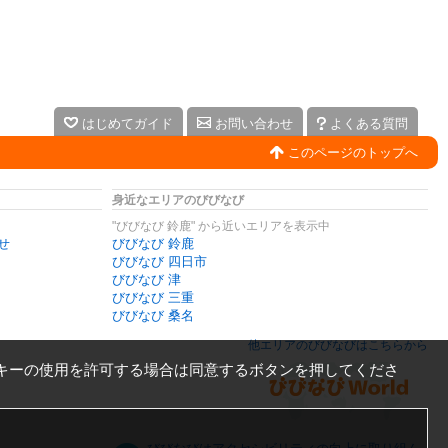
はじめてガイド
お問い合わせ
よくある質問
このページのトップへ
身近なエリアのびびなび
"びびなび 鈴鹿" から近いエリアを表示中
せ
びびなび 鈴鹿
びびなび 四日市
びびなび 津
びびなび 三重
びびなび 桑名
他エリアのびびなびはこちらから
キーの使用を許可する場合は同意するボタンを押してくださ