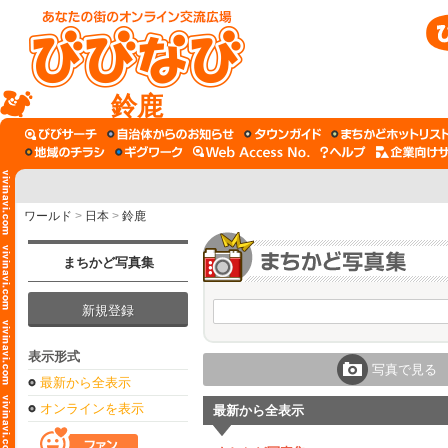
鈴鹿
ワールド
>
日本
>
鈴鹿
まちかど写真集
新規登録
表示形式
写真で見る
最新から全表示
オンラインを表示
最新から全表示