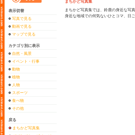
まちかど写真集
まちかど写真集では、鈴鹿の身近な写
表示切替
身近な地域での何気ないひとコマ、日
写真で見る
動画で見る
マップで見る
カテゴリ別に表示
自然・風景
イベント・行事
動物
植物
人物
スポーツ
食べ物
その他
戻る
まちかど写真集