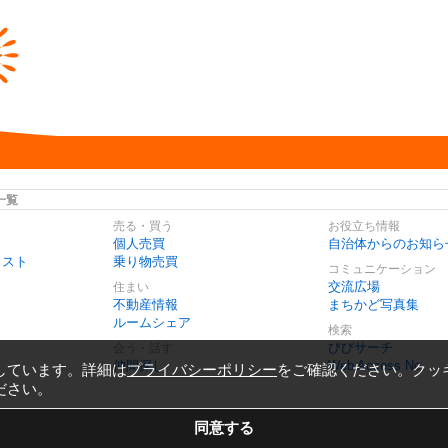
一覧
売る・買う
お役立ち情報
個人売買
自治体からのお知ら
リスト
乗り物売買
コミュニケーション
交流広場
住まい
不動産情報
まちかど写真集
ルームシェア
検索
びびサーチ
会う・話す
仲間探し
Web Access No.
しています。詳細は
プライバシーポリシー
をご確認ください。クッ
ださい。