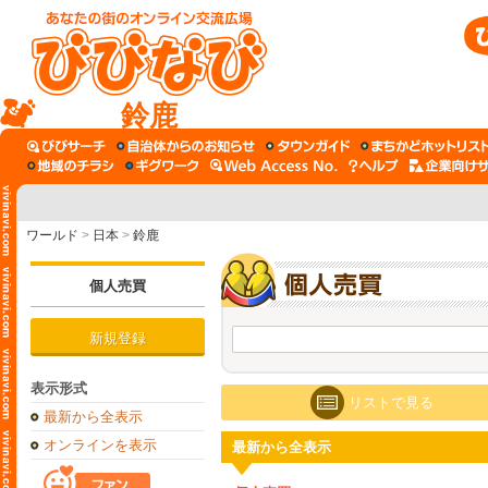
鈴鹿
ワールド
>
日本
>
鈴鹿
個人売買
新規登録
表示形式
リストで見る
最新から全表示
オンラインを表示
最新から全表示