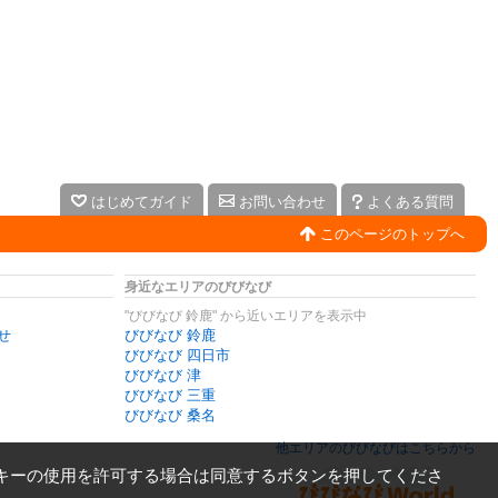
はじめてガイド
お問い合わせ
よくある質問
このページのトップへ
身近なエリアのびびなび
"びびなび 鈴鹿" から近いエリアを表示中
せ
びびなび 鈴鹿
びびなび 四日市
びびなび 津
びびなび 三重
びびなび 桑名
他エリアのびびなびはこちらから
キーの使用を許可する場合は同意するボタンを押してくださ