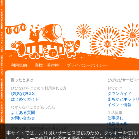
利用規約
商標・著作権
プライバシーポリシー
困ったときは
びびなびサービス
びびなびをはじめて利用される方
おでかけ
びびなびCLS
タウンガイド
はじめてガイド
まちかどホット
イベント情報
わからないことがあったら
よくある質問
生活情報
お問い合わせ
仕事探し
情報掲示板
広告出稿・有料掲載をお考えの方
地域のチラシ
本サイトでは、より良いサービス提供のため、クッキーを使用
ギグワーク
お気軽にご相談・お問い合わせ下さい
い。クッキーの使用を拒否する場合は、ブラウザからご設定く