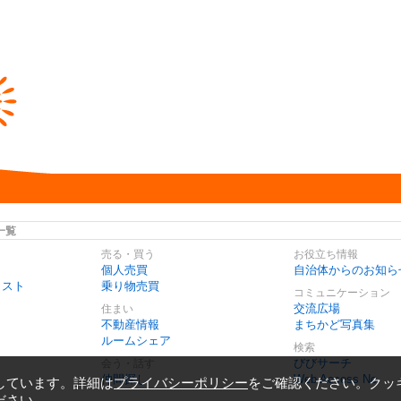
一覧
売る・買う
お役立ち情報
個人売買
自治体からのお知ら
リスト
乗り物売買
コミュニケーション
交流広場
住まい
不動産情報
まちかど写真集
ルームシェア
検索
びびサーチ
会う・話す
仲間探し
Web Access No.
しています。詳細は
プライバシーポリシー
をご確認ください。クッ
ださい。